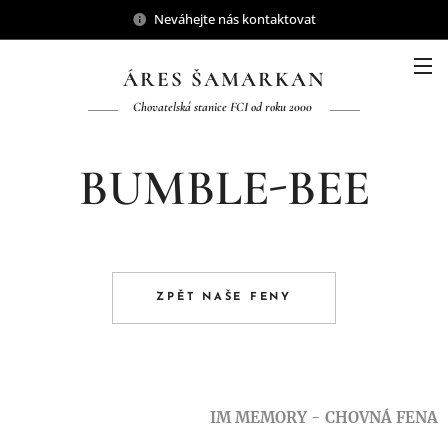
Neváhejte nás kontaktovat
ÁRES ŠAMARKAN
Chovatelská stanice FCI od roku 2000
BUMBLE-BEE
ZPĚT NAŠE FENY
IM MEMORY - CHOVNÁ FENA