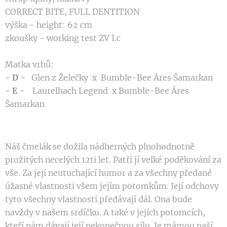
CORRECT BITE, FULL DENTITION
výška - height: 62 cm
zkoušky - working test ZV I.c
Matka vrhů:
- D -
Glen z Želečky x Bumble-Bee Áres Šamarkan
- E -
Laurelhach Legend x Bumble-Bee Áres
Šamarkan
Náš čmelák se dožila nádherných plnohodnotně
prožitých necelých 12ti let. Patří jí velké poděkování za
vše. Za její neutuchající humor a za všechny předané
úžasné vlastnosti všem jejím potomkům. Její odchovy
tyto všechny vlastnosti předávají dál. Ona bude
navždy v našem srdíčku. A také v jejích potomcích,
kteří nám dávají její nekonečnou sílu. Je mámou naší