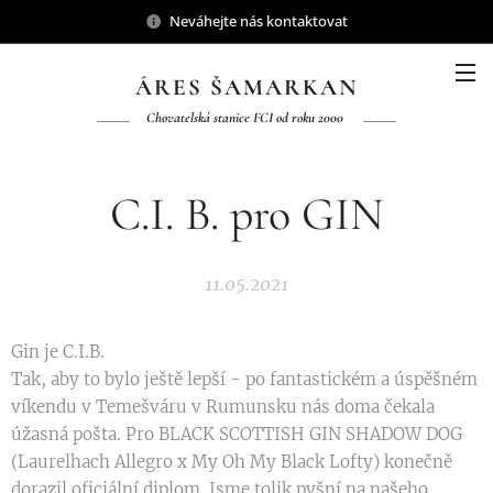
Neváhejte nás kontaktovat
ÁRES ŠAMARKAN
Chovatelská stanice FCI od roku 2000
C.I. B. pro GIN
11.05.2021
Gin je C.I.B.
Tak, aby to bylo ještě lepší - po fantastickém a úspěšném
víkendu v Temešváru v Rumunsku nás doma čekala
úžasná pošta. Pro BLACK SCOTTISH GIN SHADOW DOG
(Laurelhach Allegro x My Oh My Black Lofty) konečně
dorazil oficiální diplom. Jsme tolik pyšní na našeho