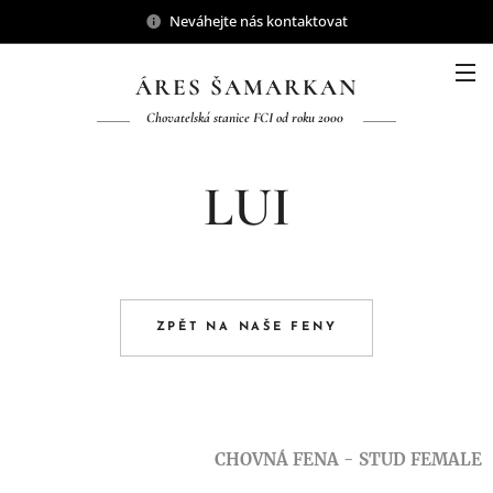
Neváhejte nás kontaktovat
ÁRES ŠAMARKAN
Chovatelská stanice FCI od roku 2000
LUI
ZPĚT NA NAŠE FENY
CHOVNÁ FENA - STUD FEMALE