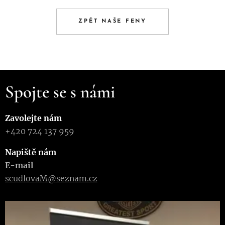
ZPĚT NAŠE FENY
Spojte se s námi
Zavolejte nám
+420 724 137 959
Napiště nám
E-mail
scudlovaM@seznam.cz